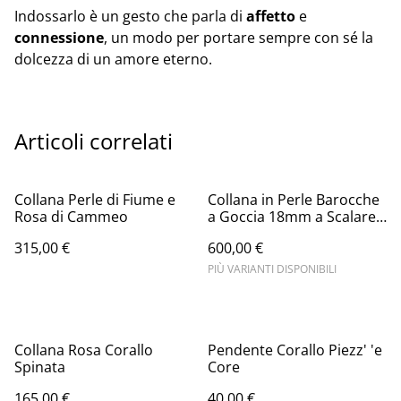
Indossarlo è un gesto che parla di
affetto
e
connessione
, un modo per portare sempre con sé la
dolcezza di un amore eterno.
Articoli correlati
Collana Perle di Fiume e
Collana in Perle Barocche
Rosa di Cammeo
a Goccia 18mm a Scalare –
Argento 925 | Corals
315,00 €
600,00 €
Waves
PIÙ VARIANTI DISPONIBILI
Collana Rosa Corallo
Pendente Corallo Piezz' 'e
Spinata
Core
165,00 €
40,00 €