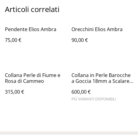
Articoli correlati
Pendente Elios Ambra
Orecchini Elios Ambra
75,00 €
90,00 €
Collana Perle di Fiume e
Collana in Perle Barocche
Rosa di Cammeo
a Goccia 18mm a Scalare –
Argento 925 | Corals
315,00 €
600,00 €
Waves
PIÙ VARIANTI DISPONIBILI