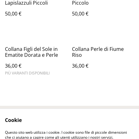
Lapislazzuli Piccoli
Piccolo
50,00 €
50,00 €
Collana Figli del Sole in
Collana Perle di Fiume
Ematite Dorata e Perle
Riso
36,00 €
36,00 €
PIÙ VARIANTI DISPONIBILI
Cookie
Contattaci
Termini legali
Informativa sulla
Politica sui Cookie
Questo sito web utilizza i cookie. I cookie sono file di piccole dimensioni
privacy
che ci aiutano a capire come gli utenti utilizzano i nostri servizi,