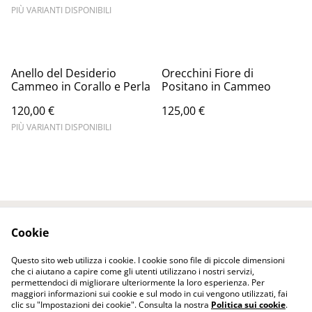
PIÙ VARIANTI DISPONIBILI
Anello del Desiderio
Orecchini Fiore di
Cammeo in Corallo e Perla
Positano in Cammeo
120,00 €
125,00 €
PIÙ VARIANTI DISPONIBILI
Cookie
Contattaci
Termini legali
Informativa sulla
Politica sui Cookie
Questo sito web utilizza i cookie. I cookie sono file di piccole dimensioni
privacy
che ci aiutano a capire come gli utenti utilizzano i nostri servizi,
permettendoci di migliorare ulteriormente la loro esperienza. Per
maggiori informazioni sui cookie e sul modo in cui vengono utilizzati, fai
clic su "Impostazioni dei cookie". Consulta la nostra
Politica sui cookie
.