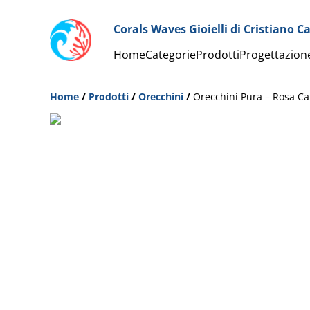
Corals Waves Gioielli di Cristiano C
Home
Categorie
Prodotti
Progettazion
Home
/
Prodotti
/
Orecchini
/
Orecchini Pura – Rosa C