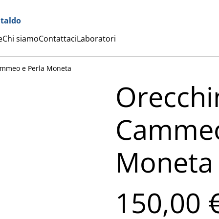
ataldo
e
Chi siamo
Contattaci
Laboratori
ammeo e Perla Moneta
Orecchi
Cammeo
Moneta
150,00 