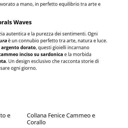
avorato a mano, in perfetto equilibrio tra arte e
orals Waves
zia autentica e la purezza dei sentimenti. Ogni
ura
è un connubio perfetto tra arte, natura e luce.
n
argento dorato
, questi gioielli incarnano
cammeo inciso su sardonica
e la morbida
eta
. Un design esclusivo che racconta storie di
ssare ogni giorno.
to e
Collana Fenice Cammeo e
Corallo