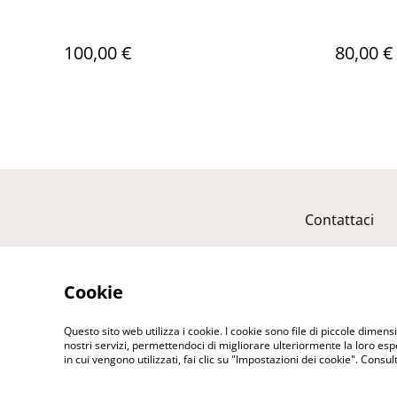
100,00 €
80,00 €
Contattaci
Cookie
Questo sito web utilizza i cookie. I cookie sono file di piccole dimensi
nostri servizi, permettendoci di migliorare ulteriormente la loro es
in cui vengono utilizzati, fai clic su "Impostazioni dei cookie". Consu
©
2026
Corals Waves Gioielli di Cristiano Catal