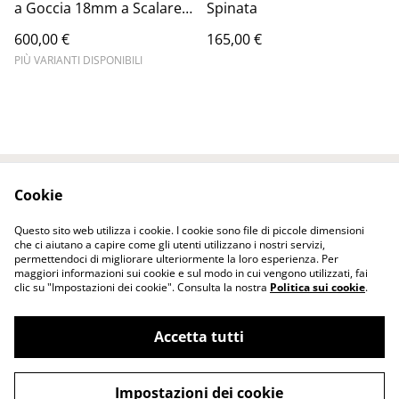
a Goccia 18mm a Scalare –
Spinata
Argento 925 | Corals
600,00 €
165,00 €
Waves
PIÙ VARIANTI DISPONIBILI
Cookie
Contattaci
Termini legali
Informativa sulla
Politica sui Cookie
Questo sito web utilizza i cookie. I cookie sono file di piccole dimensioni
privacy
che ci aiutano a capire come gli utenti utilizzano i nostri servizi,
permettendoci di migliorare ulteriormente la loro esperienza. Per
maggiori informazioni sui cookie e sul modo in cui vengono utilizzati, fai
clic su "Impostazioni dei cookie". Consulta la nostra
Politica sui cookie
.
Accetta tutti
©
2026
Corals Waves Gioielli di Cristiano Cataldo
Impostazioni dei cookie