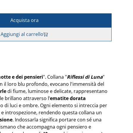
Acquista ora
Aggiungi al carrello
notte e dei pensieri
". Collana "
Riflessi di Luna
"
on il loro blu profondo, evocano l'immensità del
rle
di fiume, luminose e delicate, rappresentano
lle brillano attraverso l’
ematite dorata
o di luci e ombre. Ogni elemento si intreccia per
o e introspezione, rendendo questa collana un
ssione
. Indossarla significa portare con sé una
talismano che accompagna ogni pensiero e