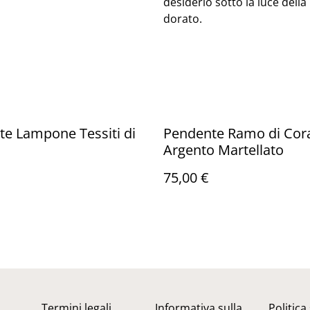
desiderio sotto la luce dell
dorato.
e Lampone Tessiti di
Pendente Ramo di Cora
Argento Martellato
75,00 €
Termini legali
Informativa sulla
Politica