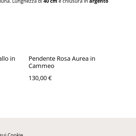
a luna. Lunghezza di
40 cm
e chiusura in
argento
llo in
Pendente Rosa Aurea in
Cammeo
130,00 €
 sui Cookie